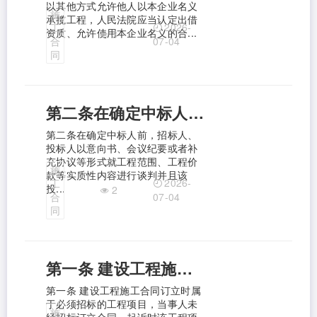
以其他方式允许他人以本企业名义
施
承揽工程，人民法院应当认定出借
2026-
工
资质、允许使用本企业名义的合...
3
合
07-04
同
第二条在确定中标人前，招标人、投标人以意向书、会议纪要或者补充协议等形式就工程范围、工程价款等实质性内容进行谈判并且该投标人中标，或者发包人与承包人协商订立建设工程施工合同后又通过招标投标程序与承包人订立建设工程施工合同，人民法院应当依照招标投标法关于禁止串通投标、禁止先行就实质性内容谈判的规定认定中标合同无效。
第二条在确定中标人前，招标人、
投标人以意向书、会议纪要或者补
充协议等形式就工程范围、工程价
施
款等实质性内容进行谈判并且该
2026-
工
投...
2
合
07-04
同
第一条 建设工程施工合同订立时属于必须招标的工程项目，当事人未经招标订立合同，起诉时该工程项目不再属于必须招标的，人民法院不应仅以未招标而认定合同无效。 【条文主旨】 本条是 关于“应招未招”合同效力认定的规定。 【条文解读】 本条与《建工解释一》第一条、《建工解释二》第二条共同构建了招标投标对合同效力影响的规则体系。 本条明确订立合同时属于必须招标的项目虽未招标，但起诉时已不再属于必须招标的项目，合同不再因“应招未招”而无效。 《建工解释一》第一条规定，建设工程必须进行招标而未招标
第一条 建设工程施工合同订立时属
于必须招标的工程项目，当事人未
施
经招标订立合同，起诉时该工程项