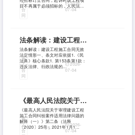
2026-
工
目不再属于必须招标的，人民法...
3
合
07-04
同
法条解读：建设工程施工合同无效法定情形
法条解读：建设工程施工合同无效
法定情形一、条文对应依据1.《民
施
法典》核心条款1. 第153条第1款：
2026-
工
违反法律、行政法规的...
4
合
07-04
同
《最高人民法院关于审理建设工程施工合同纠纷案件适用法律问题的解释（一）》第二条（法释〔2020〕25号，2021年1月1日施行）
《最高人民法院关于审理建设工程
施工合同纠纷案件适用法律问题的
施
解释（一）》第二条（法释
2026-
工
〔2020〕25号，2021年1月1...
8
合
07-04