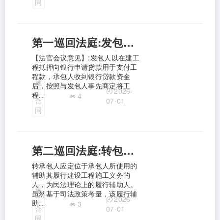
同
第一巡回法庭:发包人与承包人串通，以支付工程款的名义申请建工程抵押贷款，承包人收到工程款后又将款项转回发包人，还可以就该部分款项主张在建工程价款优先受偿吗？
【法官会议意见】:发包人以在建工
程抵押向银行申请货款用于支付工
程款，承包人收到银行贷款资金
施
后，按照与发包人事先商定将工
2026-
工
程...
4
合
07-01
同
第二巡回法庭:转包法律关系中转承包人的权利行使界限。
转承包人应定位于承包人所使用的
辅助其履行建设工程施工义务的
人，为民法理论上的履行辅助人。
施
虽然基于司法政策考量，该履行辅
2026-
工
助...
3
合
07-01
同