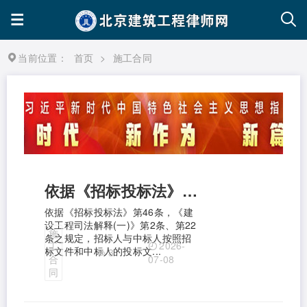
当前位置：
首页
>
施工合同
依据《招标投标法》第46条，《建设工程司法解释(一)》第2条、第22条之规定，招标人与中标人按照招标文件和中标人的投标文件订立《建设工程施工合同》后，中标人出具让利承诺书，承诺对承建工程予以大幅让利，实质上是对工程价款的实质性变更，应当认定该承诺无效。
依据《招标投标法》第46条，《建
设工程司法解释(一)》第2条、第22
施
条之规定，招标人与中标人按照招
2026-
工
标文件和中标人的投标文...
3
合
07-08
同