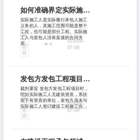
如何准确界定实际施工人的含义
实际施工人是实际履行承包人施工
义务的人，其施工范围可能是整个
工程，也可能是部分工程。实际施
施
工人与发包人没有直接的合同关
2026-
工
系...
4
合
07-08
同
发包方发包工程项目时，明知实际施工人无建筑资质，系挂靠于有资质的单位，发包方虽未与实际施工人签订建设工程施工合同，但同意由实际施工人施工，并接收实际施工人缴纳保证金， 双方已形成施工合同关系，应由发包方向实际施工人承担支付工程款的责任。
裁判要旨 发包方发包工程项目时，
明知实际施工人无建筑资质，系挂
施
靠于有资质的单位，发包方虽未与
2026-
工
实际施工人签订建设工程施工合...
2
合
07-08
同