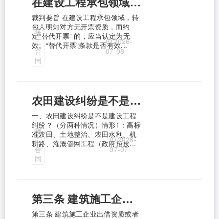
在建设工程承包领域，转包人明知对方无开票资质，而约定“替代开票” 的，应当认定为无效。
裁判要旨 在建设工程承包领域，转
包人明知对方无开票资质，而约
施
定“替代开票” 的，应当认定为无
2026-
工
效。“替代开票”条款是否有效...
3
合
07-08
同
农田建设纠纷是不是建设工程纠纷？
一、农田建设纠纷是不是建设工程
纠纷？（分两种情况）情形1：高标
施
准农田、土地整治、农田水利、机
2026-
工
耕路、灌溉管网工程（政府招投...
13
合
07-07
同
第三条 建筑施工企业出借资质或者以其他方式允许他人以本企业名义承揽工程，人民法院应当认定出借资质、允许使用本企业名义的合同无效。建筑施工企业主张约定的资质借用费、使用费的，人民法院不予支持。 建设工程质量合格，借用资质的单位或者个人参照其与建筑施工企业就支付工程款项的约定请求建筑施工企业支付折价补偿款的，人民法院依法予以支持。
第三条 建筑施工企业出借资质或者